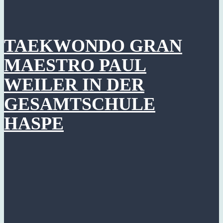
TAEKWONDO GRAN
MAESTRO PAUL
WEILER IN DER
GESAMTSCHULE
HASPE