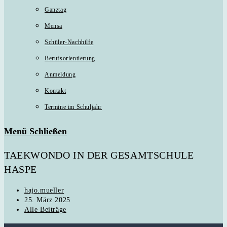
Ganztag
Mensa
Schüler-Nachhilfe
Berufsorientierung
Anmeldung
Kontakt
Termine im Schuljahr
Menü
Schließen
TAEKWONDO IN DER GESAMTSCHULE
HASPE
Beitrags-
hajo.mueller
Autor:
Beitrag
25. März 2025
veröffentlicht:
Beitrags-
Alle Beiträge
Kategorie: