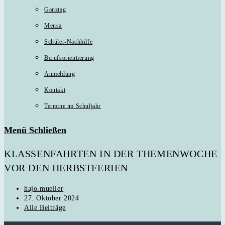
Ganztag
Mensa
Schüler-Nachhilfe
Berufsorientierung
Anmeldung
Kontakt
Termine im Schuljahr
Menü
Schließen
KLASSENFAHRTEN IN DER THEMENWOCHE
VOR DEN HERBSTFERIEN
Beitrags-
hajo.mueller
Autor:
Beitrag
27. Oktober 2024
veröffentlicht:
Beitrags-
Alle Beiträge
Kategorie: