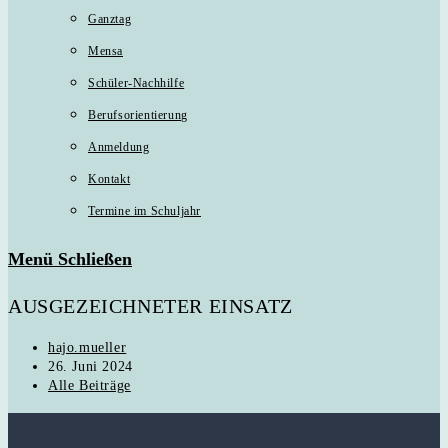
Ganztag
Mensa
Schüler-Nachhilfe
Berufsorientierung
Anmeldung
Kontakt
Termine im Schuljahr
Menü
Schließen
AUSGEZEICHNETER EINSATZ
Beitrags-
hajo.mueller
Autor:
Beitrag
26. Juni 2024
veröffentlicht:
Beitrags-
Alle Beiträge
Kategorie: